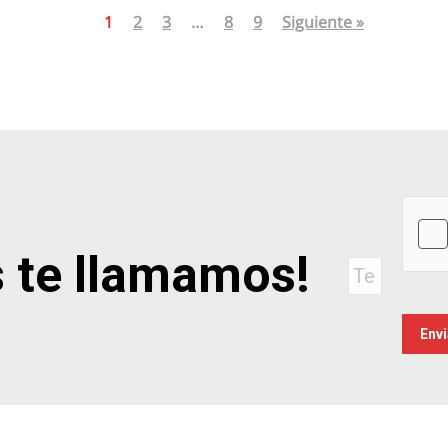
1
2
3
…
8
9
Siguiente »
 te llamamos!