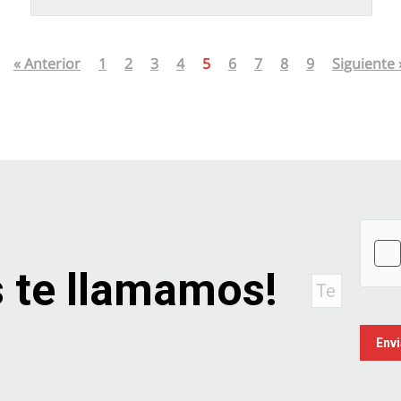
« Anterior
1
2
3
4
5
6
7
8
9
Siguiente 
 te llamamos!