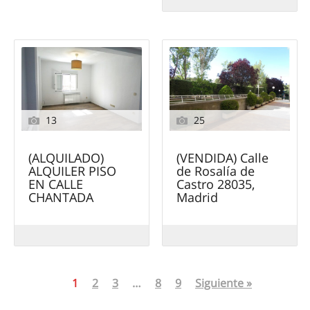
13
25
(ALQUILADO)
(VENDIDA) Calle
ALQUILER PISO
de Rosalía de
EN CALLE
Castro 28035,
CHANTADA
Madrid
1
2
3
…
8
9
Siguiente »