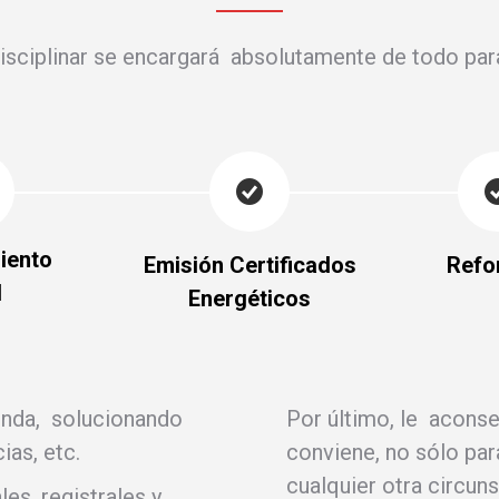
sciplinar se encargará absolutamente de todo para 
iento
Emisión Certificados
Refo
l
Energéticos
enda, solucionando
Por último, le acons
ias, etc.
conviene, no sólo par
cualquier otra circunst
es, registrales y