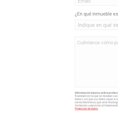
*
¿En qué inmueble es
Sin
nombre
*
Información básica sobre protecc
finalidad con la que se recaban sus 
datos y sin que sus datos vayan a se
correo electrónico, que será Hosting
limitación y oposición al tratamien
Protección de datos
.