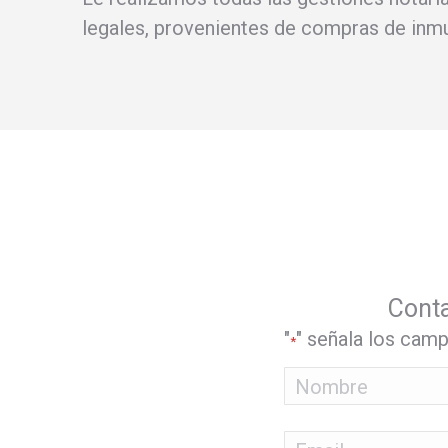
legales, provenientes de compras de inm
Conta
"
" señala los cam
*
Nombre
*
Nombre
Email