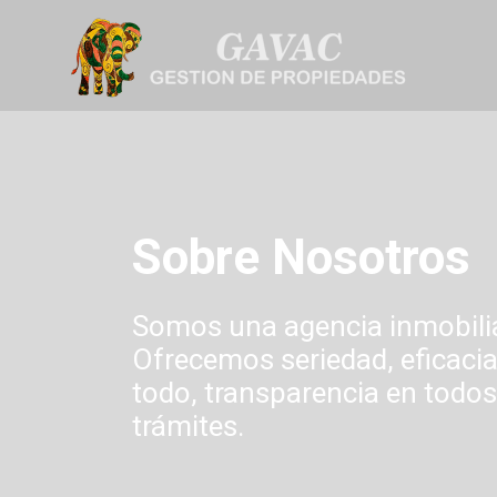
Sobre Nosotros
Somos una agencia inmobilia
Ofrecemos seriedad, eficacia,
todo, transparencia en todos
trámites.