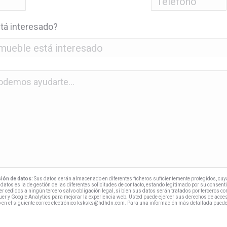
*
tá interesado?
ión de datos:
Sus datos serán almacenado en diferentes ficheros suficientemente protegidos, cu
datos es la de gestión de las diferentes solicitudes de contacto, estando legitimado por su consenti
r cedidos a ningún tercero salvo obligación legal, si bien sus datos serán tratados por terceros co
uer y Google Analytics para mejorar la experiencia web. Usted puede ejercer sus derechos de acceso
to en el siguiente correo electrónico ksksks@hdhdn.com. Para una información más detallada pued