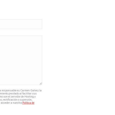
ya responsable es Carmen Galvez la
miento prestado al facilitar sus
mo son el servidor de Hosting y
, rectificación o supresión,
e acceder a nuestra
Política de