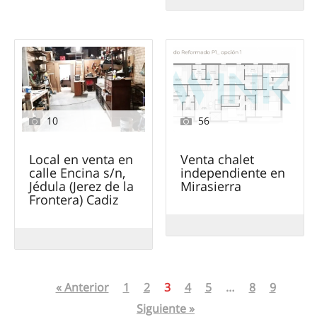
10
56
Local en venta en
Venta chalet
calle Encina s/n,
independiente en
Jédula (Jerez de la
Mirasierra
Frontera) Cadiz
« Anterior
1
2
3
4
5
…
8
9
Siguiente »